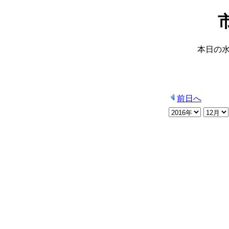
本日の
前日へ