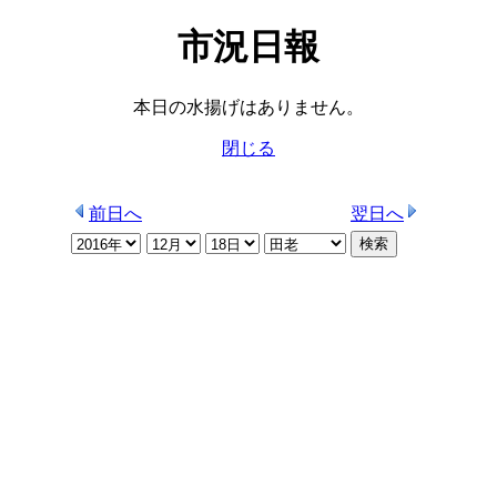
市況日報
本日の水揚げはありません。
閉じる
前日へ
翌日へ
検索