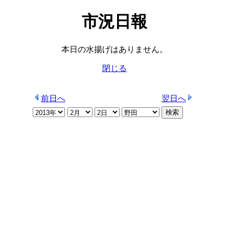
市況日報
本日の水揚げはありません。
閉じる
前日へ
翌日へ
検索