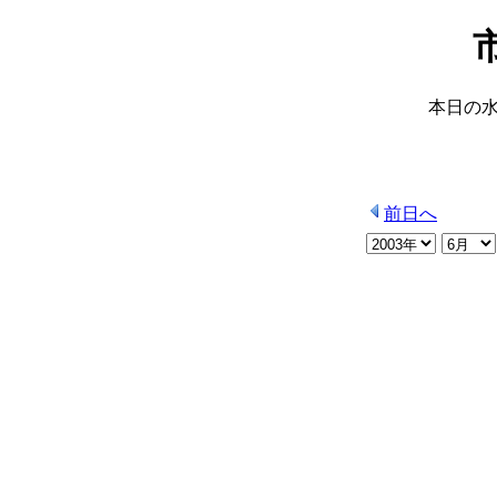
本日の
前日へ