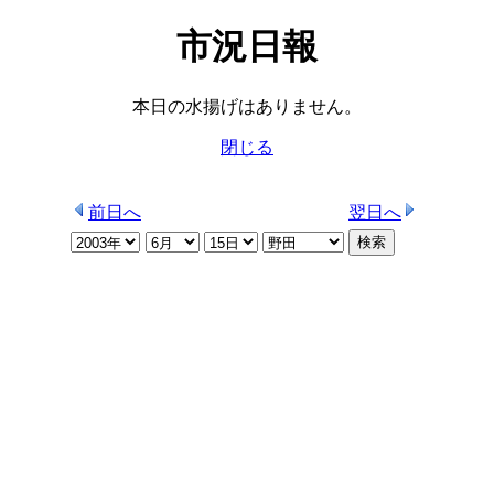
市況日報
本日の水揚げはありません。
閉じる
前日へ
翌日へ
検索