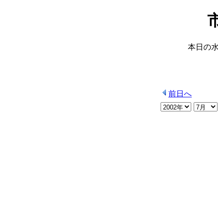
本日の
前日へ