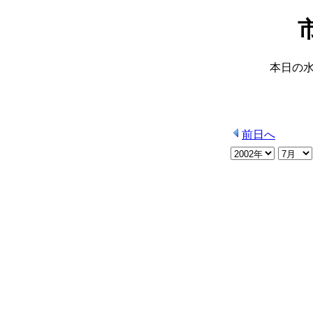
本日の
前日へ