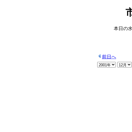
本日の
前日へ