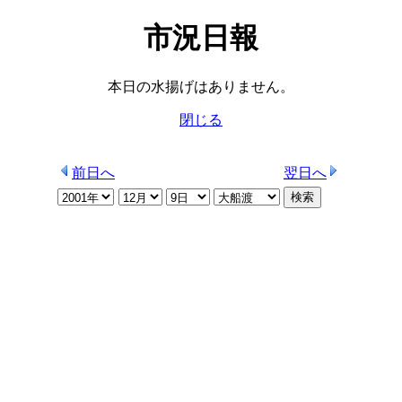
市況日報
本日の水揚げはありません。
閉じる
前日へ
翌日へ
検索