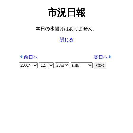
市況日報
本日の水揚げはありません。
閉じる
前日へ
翌日へ
検索