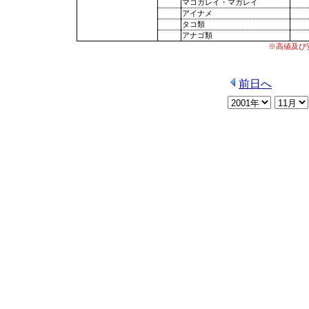
マコガレイ・マガレイ
アイナメ
タコ類
アナゴ類
※高値及び
前日へ