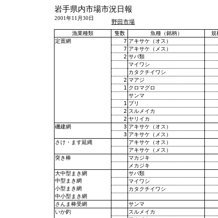
岩手県内市場市況日報
2001年11月30日
野田市場
漁業種類
隻数
魚種（銘柄）
規
7
アキサケ（オス）
定置網
7
アキサケ（メス）
2
サバ類
マイワシ
カタクチイワシ
2
マアジ
1
クロマグロ
サンマ
1
ブリ
2
スルメイカ
2
ヤリイカ
3
アキサケ（オス）
磯建網
3
アキサケ（メス）
アキサケ（オス）
さけ・ます延縄
アキサケ（メス）
マカジキ
突き棒
メカジキ
サバ類
大中型まき網
中型まき網
マイワシ
小型まき網
カタクチイワシ
中小型まき網
サンマ
さんま棒受網
スルメイカ
いか釣