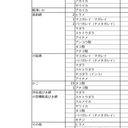
アカイカ
ヤリイカ
アカイカ
船凍いか
2
ヒラメ
底刺網
1
マコガレイ・マガレイ
2
ババガレイ（ナメタガレイ）
マダラ
スケトウダラ
アイナメ
アンコウ類
タコ類
アナゴ類
マコガレイ・マガレイ
小延縄
ババガレイ（ナメタガレイ）
マダラ
スケトウダラ
チゴダラ（ドンコ）
アイナメ
15
タコ類
かご
1
アナゴ類
マダラ
沖合底びき網
小型機船底びき網
スケトウダラ
スルメイカ
ヤリイカ
タコ類
ババガレイ（ナメタガレイ）
キチジ
ヒラメ
その他