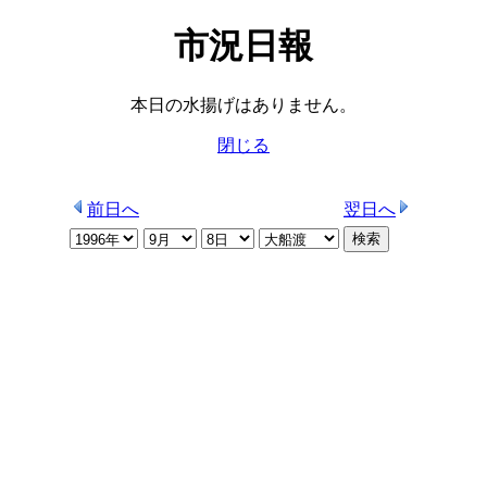
市況日報
本日の水揚げはありません。
閉じる
前日へ
翌日へ
検索