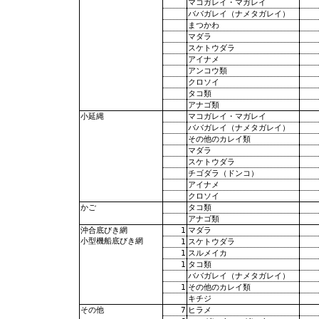
マコガレイ・マガレイ
ババガレイ（ナメタガレイ）
まつかわ
マダラ
スケトウダラ
アイナメ
アンコウ類
クロソイ
タコ類
アナゴ類
マコガレイ・マガレイ
小延縄
ババガレイ（ナメタガレイ）
その他のカレイ類
マダラ
スケトウダラ
チゴダラ（ドンコ）
アイナメ
クロソイ
タコ類
かご
アナゴ類
1
マダラ
沖合底びき網
小型機船底びき網
1
スケトウダラ
1
スルメイカ
1
タコ類
ババガレイ（ナメタガレイ）
1
その他のカレイ類
キチジ
7
ヒラメ
その他