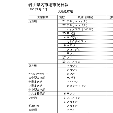
岩手県内市場市況日報
1996年9月10日
大船渡市場
漁業種類
隻数
魚種（銘柄）
規
21
アキサケ（オス）
定置網
22
アキサケ（メス）
オオメマス（シロザケ）
25
サバ類
4
マイワシ
カタクチイワシ
8
マアジ
クロマグロ
サンマ
17
ブリ
13
スルメイカ
マカジキ
突き棒
メカジキ
カツオ
かつお一本釣り
サバ類
大中型まき網
中型まき網
マイワシ
小型まき網
カタクチイワシ
中小型まき網
6
サンマ
さんま棒受網
3
スルメイカ
いか釣
3
アカイカ
アカイカ
船凍いか
ヒラメ
底刺網