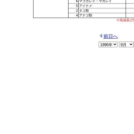
6
マコガレイ・マガレイ
5
アイナメ
2
タコ類
4
アナゴ類
※高値及び
前日へ