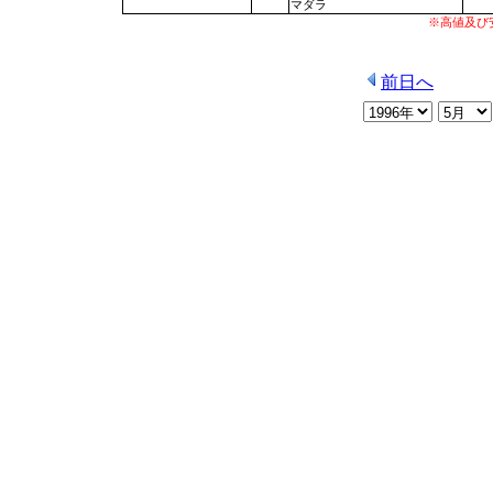
マダラ
※高値及び
前日へ