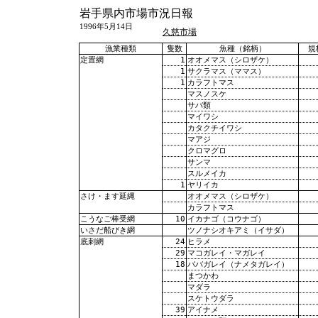
岩手県内市場市況日報
1996年5月14日
久慈市場
漁業種類
隻数
魚種（銘柄）
規
1
オオメマス（シロザケ）
定置網
1
サクラマス（ママス）
1
カラフトマス
マスノスケ
サバ類
マイワシ
カタクチイワシ
マアジ
クロマグロ
サンマ
スルメイカ
1
ヤリイカ
オオメマス（シロザケ）
さけ・ます延縄
カラフトマス
10
イカナゴ（コウナゴ）
こうなご棒受網
ツノナシオキアミ（イサダ）
いさだ船びき網
24
ヒラメ
底刺網
29
マコガレイ・マガレイ
18
ババガレイ（ナメタガレイ）
まつかわ
マダラ
スケトウダラ
39
アイナメ