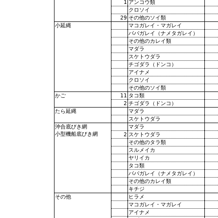
1
アンコウ類
クロソイ
29
その他のソイ類
マコガレイ・マガレイ
小延縄
ババガレイ（ナメタガレイ）
その他のカレイ類
マダラ
スケトウダラ
チゴダラ（ドンコ）
アイナメ
クロソイ
その他のソイ類
11
タコ類
かご
2
チゴダラ（ドンコ）
マダラ
たら延縄
スケトウダラ
マダラ
沖合底びき網
小型機船底びき網
2
スケトウダラ
その他のタラ類
スルメイカ
ヤリイカ
タコ類
ババガレイ（ナメタガレイ）
その他のカレイ類
キチジ
ヒラメ
その他
マコガレイ・マガレイ
アイナメ