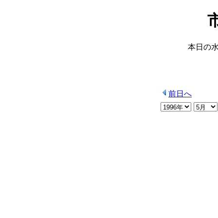
本日の
前日へ