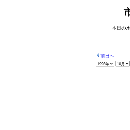
本日の
前日へ