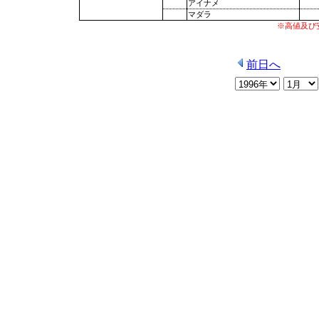
アイナメ
マダラ
※高値及び
前日へ