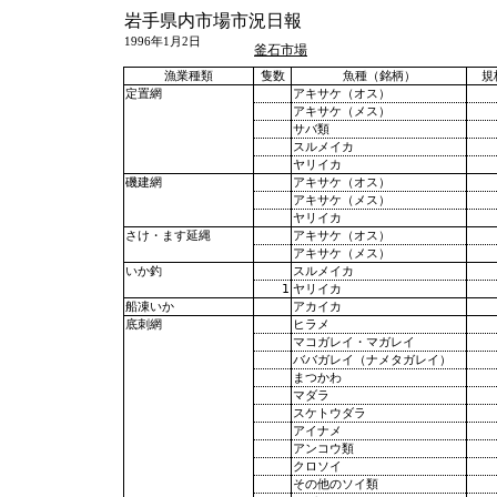
岩手県内市場市況日報
1996年1月2日
釜石市場
漁業種類
隻数
魚種（銘柄）
規
アキサケ（オス）
定置網
アキサケ（メス）
サバ類
スルメイカ
ヤリイカ
アキサケ（オス）
磯建網
アキサケ（メス）
ヤリイカ
アキサケ（オス）
さけ・ます延縄
アキサケ（メス）
スルメイカ
いか釣
1
ヤリイカ
アカイカ
船凍いか
ヒラメ
底刺網
マコガレイ・マガレイ
ババガレイ（ナメタガレイ）
まつかわ
マダラ
スケトウダラ
アイナメ
アンコウ類
クロソイ
その他のソイ類