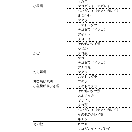
ケガニ
マコガレイ・マガレイ
小延縄
ババガレイ（ナメタガレイ）
まつかわ
マダラ
スケトウダラ
チゴダラ（ドンコ）
アイナメ
クロソイ
その他のソイ類
かじか
タコ類
かご
ケガニ
チゴダラ（ドンコ）
アナゴ類
マダラ
たら延縄
スケトウダラ
マダラ
沖合底びき網
小型機船底びき網
スケトウダラ
その他のタラ類
スルメイカ
ヤリイカ
タコ類
ババガレイ（ナメタガレイ）
その他のカレイ類
キチジ
ヒラメ
その他
マコガレイ・マガレイ