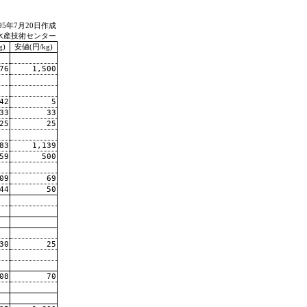
995年7月20日作成
水産技術センター
g)
安値(円/kg)
76
1,500
42
5
33
33
25
25
83
1,139
59
500
09
69
44
50
30
25
08
70