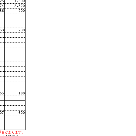
25
1,600
74
2,320
36
900
63
230
65
100
07
600
場合があります。