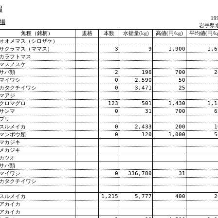
報
1
場
岩手県
魚種（銘柄）
規格
本数
水揚量(kg)
高値(円/kg)
平均値(円/k
オオメマス（シロザケ）
サクラマス（ママス）
3
9
1,900
1,6
カラフトマス
マスノスケ
サバ類
2
196
700
2
マイワシ
0
2,590
50
カタクチイワシ
0
3,471
25
マアジ
クロマグロ
123
501
1,430
1,1
サンマ
0
31
700
6
ブリ
スルメイカ
0
2,433
200
1
マンボウ類
0
120
1,000
5
マカジキ
メカジキ
カツオ
サバ類
マイワシ
0
336,780
31
カタクチイワシ
スルメイカ
1,215
5,777
400
2
アカイカ
アカイカ