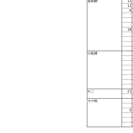
11
底刺網
11
6
18
小延縄
21
かご
その他
5