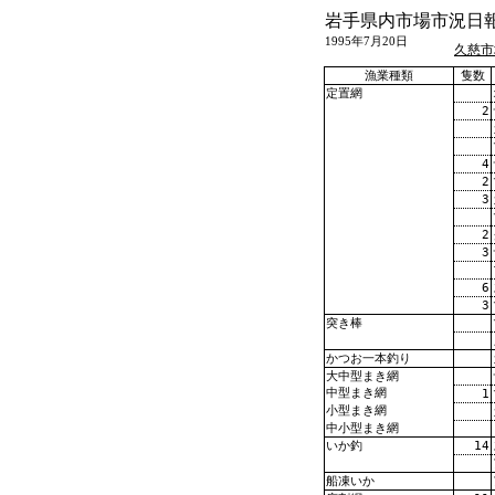
岩手県内市場市況日
1995年7月20日
久慈市
漁業種類
隻数
定置網
2
4
2
3
2
3
6
3
突き棒
かつお一本釣り
大中型まき網
中型まき網
1
小型まき網
中小型まき網
14
いか釣
船凍いか