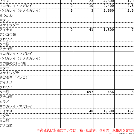
ヒラメ
1
23
4,500
1,9
マコガレイ・マガレイ
0
10
2,400
2,3
ババガレイ（ナメタガレイ）
0
3
2,660
2,0
まつかわ
マダラ
スケトウダラ
アイナメ
0
41
1,500
7
アンコウ類
クロソイ
タコ類
アナゴ類
マコガレイ・マガレイ
ババガレイ（ナメタガレイ）
その他のカレイ類
マダラ
スケトウダラ
チゴダラ（ドンコ）
アイナメ
クロソイ
タコ類
0
697
456
3
アナゴ類
ヒラメ
マコガレイ・マガレイ
アイナメ
0
40
1,600
1,2
マダラ
タコ類
アナゴ類
※高値及び安値については、箱・山計算、傷もの、規格外を含む