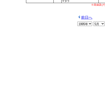
マダラ
※高値及び
前日へ