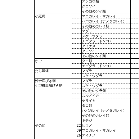
アンコウ類
クロソイ
その他のソイ類
マコガレイ・マガレイ
小延縄
ババガレイ（ナメタガレイ）
その他のカレイ類
マダラ
スケトウダラ
チゴダラ（ドンコ）
アイナメ
クロソイ
その他のソイ類
タコ類
かご
チゴダラ（ドンコ）
マダラ
たら延縄
スケトウダラ
マダラ
沖合底びき網
小型機船底びき網
スケトウダラ
その他のタラ類
スルメイカ
ヤリイカ
タコ類
ババガレイ（ナメタガレイ）
その他のカレイ類
キチジ
22
ヒラメ
その他
39
マコガレイ・マガレイ
26
アイナメ