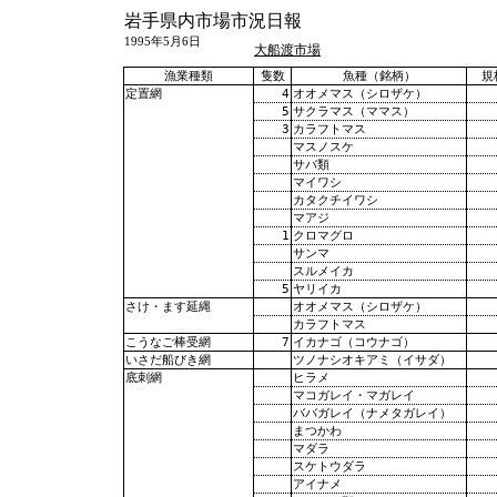
岩手県内市場市況日報
1995年5月6日
大船渡市場
漁業種類
隻数
魚種（銘柄）
規
4
オオメマス（シロザケ）
定置網
5
サクラマス（ママス）
3
カラフトマス
マスノスケ
サバ類
マイワシ
カタクチイワシ
マアジ
1
クロマグロ
サンマ
スルメイカ
5
ヤリイカ
オオメマス（シロザケ）
さけ・ます延縄
カラフトマス
7
イカナゴ（コウナゴ）
こうなご棒受網
ツノナシオキアミ（イサダ）
いさだ船びき網
ヒラメ
底刺網
マコガレイ・マガレイ
ババガレイ（ナメタガレイ）
まつかわ
マダラ
スケトウダラ
アイナメ