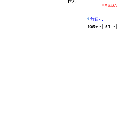
マダラ
※高値及び
前日へ