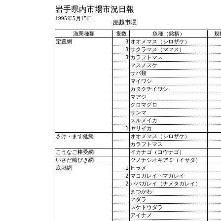
岩手県内市場市況日報
1995年5月15日
船越市場
漁業種類
隻数
魚種（銘柄）
規
3
オオメマス（シロザケ）
定置網
3
サクラマス（ママス）
3
カラフトマス
マスノスケ
サバ類
マイワシ
カタクチイワシ
マアジ
クロマグロ
サンマ
スルメイカ
1
ヤリイカ
オオメマス（シロザケ）
さけ・ます延縄
カラフトマス
イカナゴ（コウナゴ）
こうなご棒受網
ツノナシオキアミ（イサダ）
いさだ船びき網
1
ヒラメ
底刺網
2
マコガレイ・マガレイ
2
ババガレイ（ナメタガレイ）
まつかわ
マダラ
スケトウダラ
アイナメ