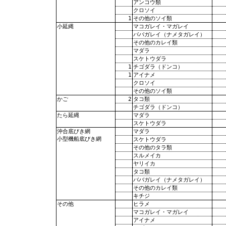
アンコウ類
クロソイ
1
その他のソイ類
マコガレイ・マガレイ
小延縄
ババガレイ（ナメタガレイ）
その他のカレイ類
マダラ
スケトウダラ
1
チゴダラ（ドンコ）
1
アイナメ
クロソイ
その他のソイ類
2
タコ類
かご
チゴダラ（ドンコ）
マダラ
たら延縄
スケトウダラ
マダラ
沖合底びき網
小型機船底びき網
スケトウダラ
その他のタラ類
スルメイカ
ヤリイカ
タコ類
ババガレイ（ナメタガレイ）
その他のカレイ類
キチジ
ヒラメ
その他
マコガレイ・マガレイ
アイナメ