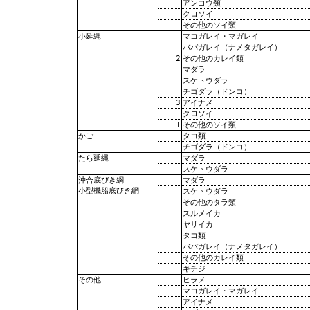
アンコウ類
クロソイ
その他のソイ類
マコガレイ・マガレイ
小延縄
ババガレイ（ナメタガレイ）
2
その他のカレイ類
マダラ
スケトウダラ
チゴダラ（ドンコ）
3
アイナメ
クロソイ
1
その他のソイ類
タコ類
かご
チゴダラ（ドンコ）
マダラ
たら延縄
スケトウダラ
マダラ
沖合底びき網
小型機船底びき網
スケトウダラ
その他のタラ類
スルメイカ
ヤリイカ
タコ類
ババガレイ（ナメタガレイ）
その他のカレイ類
キチジ
ヒラメ
その他
マコガレイ・マガレイ
アイナメ