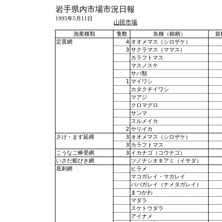
岩手県内市場市況日報
1995年5月11日
山田市場
漁業種類
隻数
魚種（銘柄）
規
4
オオメマス（シロザケ）
定置網
3
サクラマス（ママス）
カラフトマス
マスノスケ
サバ類
1
マイワシ
カタクチイワシ
マアジ
クロマグロ
サンマ
スルメイカ
2
ヤリイカ
3
オオメマス（シロザケ）
さけ・ます延縄
3
カラフトマス
3
イカナゴ（コウナゴ）
こうなご棒受網
ツノナシオキアミ（イサダ）
いさだ船びき網
ヒラメ
底刺網
マコガレイ・マガレイ
ババガレイ（ナメタガレイ）
まつかわ
マダラ
スケトウダラ
アイナメ