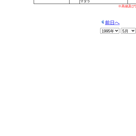
マダラ
※高値及び
前日へ