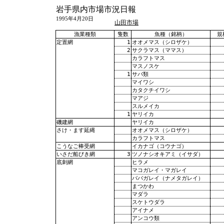
岩手県内市場市況日報
1995年4月20日
山田市場
漁業種類
隻数
魚種（銘柄）
規
1
オオメマス（シロザケ）
定置網
2
サクラマス（ママス）
カラフトマス
マスノスケ
1
サバ類
マイワシ
カタクチイワシ
マアジ
スルメイカ
1
ヤリイカ
ヤリイカ
磯建網
オオメマス（シロザケ）
さけ・ます延縄
カラフトマス
イカナゴ（コウナゴ）
こうなご棒受網
3
ツノナシオキアミ（イサダ）
いさだ船びき網
ヒラメ
底刺網
マコガレイ・マガレイ
ババガレイ（ナメタガレイ）
まつかわ
マダラ
スケトウダラ
アイナメ
アンコウ類