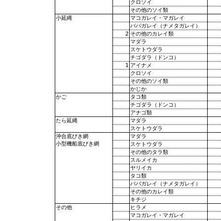
クロソイ
その他のソイ類
マコガレイ・マガレイ
小延縄
ババガレイ（ナメタガレイ）
2
その他のカレイ類
マダラ
スケトウダラ
チゴダラ（ドンコ）
1
アイナメ
クロソイ
その他のソイ類
かじか
タコ類
かご
チゴダラ（ドンコ）
アナゴ類
マダラ
たら延縄
スケトウダラ
マダラ
沖合底びき網
小型機船底びき網
スケトウダラ
その他のタラ類
スルメイカ
ヤリイカ
タコ類
ババガレイ（ナメタガレイ）
その他のカレイ類
キチジ
ヒラメ
その他
マコガレイ・マガレイ