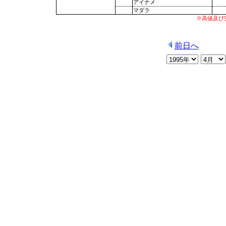
アイナメ
マダラ
※高値及び
前日へ