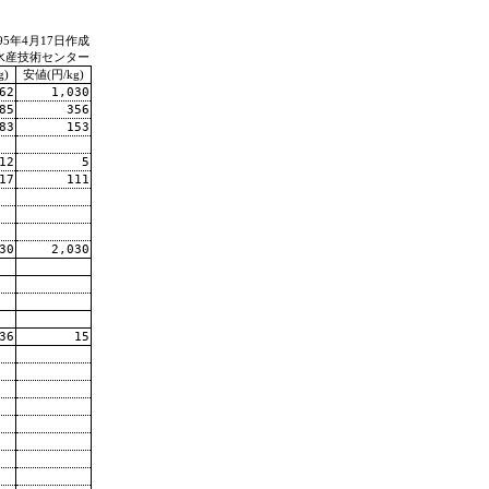
995年4月17日作成
水産技術センター
g)
安値(円/kg)
62
1,030
85
356
83
153
12
5
17
111
30
2,030
36
15