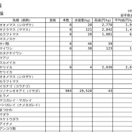
報
1
場
岩手県
魚種（銘柄）
規格
本数
水揚量(kg)
高値(円/kg)
平均値(円/k
オオメマス（シロザケ）
0
20
2,770
1,9
サクラマス（ママス）
0
121
2,042
1,4
カラフトマス
0
20
1,081
6
マスノスケ
サバ類
0
46
39
マイワシ
0
38
123
1
カタクチイワシ
マアジ
スルメイカ
ヤリイカ
0
4
2,030
2,0
ヤリイカ
オオメマス（シロザケ）
カラフトマス
イカナゴ（コウナゴ）
ツノナシオキアミ（イサダ）
984
29,520
43
ヒラメ
マコガレイ・マガレイ
ババガレイ（ナメタガレイ）
まつかわ
マダラ
スケトウダラ
アイナメ
アンコウ類