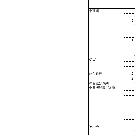
小延縄
3
1
かご
2
たら延縄
2
沖合底びき網
小型機船底びき網
その他