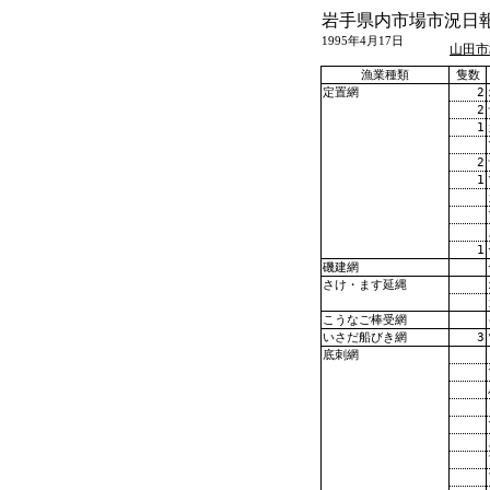
岩手県内市場市況日
1995年4月17日
山田市
漁業種類
隻数
2
定置網
2
1
2
1
1
磯建網
さけ・ます延縄
こうなご棒受網
3
いさだ船びき網
底刺網