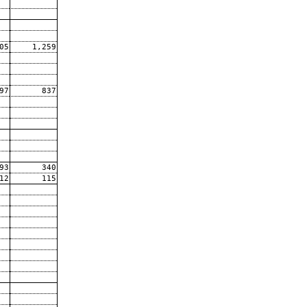
05
1,259
97
837
93
340
12
115