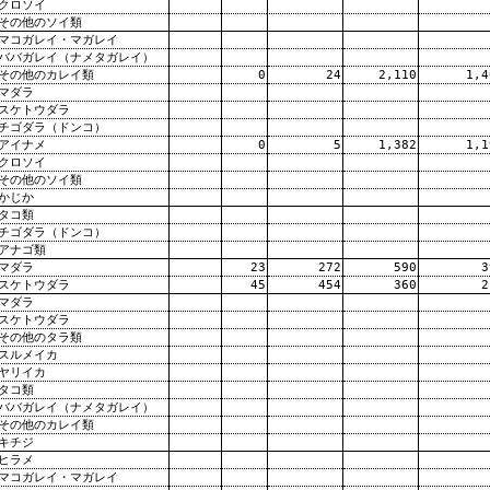
クロソイ
その他のソイ類
マコガレイ・マガレイ
ババガレイ（ナメタガレイ）
その他のカレイ類
0
24
2,110
1,4
マダラ
スケトウダラ
チゴダラ（ドンコ）
アイナメ
0
5
1,382
1,1
クロソイ
その他のソイ類
かじか
タコ類
チゴダラ（ドンコ）
アナゴ類
マダラ
23
272
590
3
スケトウダラ
45
454
360
2
マダラ
スケトウダラ
その他のタラ類
スルメイカ
ヤリイカ
タコ類
ババガレイ（ナメタガレイ）
その他のカレイ類
キチジ
ヒラメ
マコガレイ・マガレイ