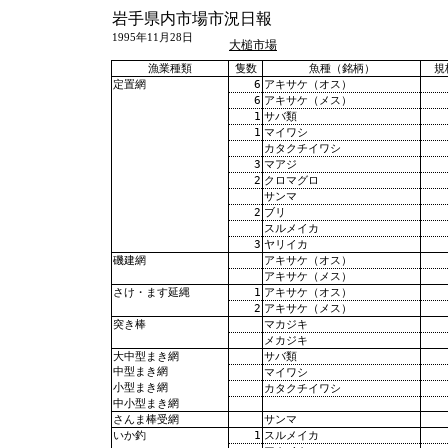
岩手県内市場市況日報
1995年11月28日
大槌市場
漁業種類
隻数
魚種（銘柄）
規
6
アキサケ（オス）
定置網
6
アキサケ（メス）
1
サバ類
1
マイワシ
カタクチイワシ
3
マアジ
2
クロマグロ
サンマ
2
ブリ
スルメイカ
3
ヤリイカ
アキサケ（オス）
磯建網
アキサケ（メス）
1
アキサケ（オス）
さけ・ます延縄
2
アキサケ（メス）
マカジキ
突き棒
メカジキ
サバ類
大中型まき網
中型まき網
マイワシ
小型まき網
カタクチイワシ
中小型まき網
サンマ
さんま棒受網
1
スルメイカ
いか釣