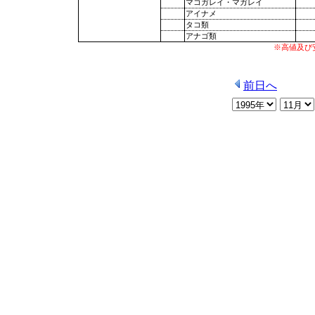
マコガレイ・マガレイ
アイナメ
タコ類
アナゴ類
※高値及び
前日へ