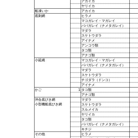
アカイカ
ヤリイカ
アカイカ
船凍いか
ヒラメ
底刺網
マコガレイ・マガレイ
ババガレイ（ナメタガレイ）
マダラ
スケトウダラ
アイナメ
アンコウ類
タコ類
アナゴ類
マコガレイ・マガレイ
小延縄
ババガレイ（ナメタガレイ）
マダラ
スケトウダラ
チゴダラ（ドンコ）
アイナメ
1
タコ類
かご
アナゴ類
マダラ
沖合底びき網
小型機船底びき網
スケトウダラ
スルメイカ
ヤリイカ
タコ類
ババガレイ（ナメタガレイ）
キチジ
ヒラメ
その他