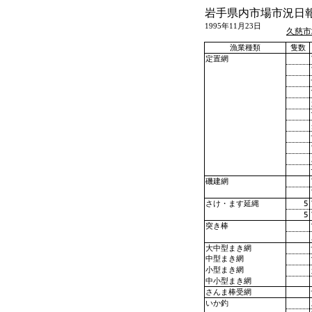
岩手県内市場市況日
1995年11月23日
久慈市
漁業種類
隻数
定置網
磯建網
5
さけ・ます延縄
5
突き棒
大中型まき網
中型まき網
小型まき網
中小型まき網
さんま棒受網
いか釣