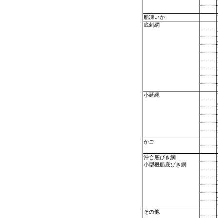
船凍いか
底刺網
小延縄
かご
沖合底びき網
小型機船底びき網
その他