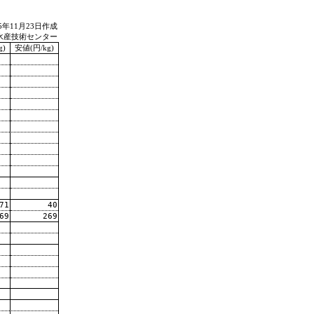
95年11月23日作成
水産技術センター
g)
安値(円/kg)
71
40
69
269