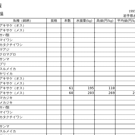
報
19
場
岩手県
魚種（銘柄）
規格
本数
水揚量(kg)
高値(円/kg)
平均値(円/k
アキサケ（オス）
アキサケ（メス）
サバ類
マイワシ
カタクチイワシ
マアジ
クロマグロ
サンマ
ブリ
スルメイカ
ヤリイカ
アキサケ（オス）
アキサケ（メス）
アキサケ（オス）
61
195
110
アキサケ（メス）
60
203
269
2
マカジキ
メカジキ
サバ類
マイワシ
カタクチイワシ
サンマ
スルメイカ