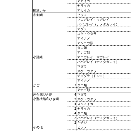
アカイカ
ヤリイカ
アカイカ
船凍いか
ヒラメ
底刺網
マコガレイ・マガレイ
ババガレイ（ナメタガレイ）
マダラ
スケトウダラ
アイナメ
アンコウ類
タコ類
アナゴ類
マコガレイ・マガレイ
小延縄
ババガレイ（ナメタガレイ）
マダラ
スケトウダラ
チゴダラ（ドンコ）
アイナメ
7
タコ類
かご
アナゴ類
4
マダラ
沖合底びき網
小型機船底びき網
2
スケトウダラ
4
スルメイカ
2
ヤリイカ
4
タコ類
2
ババガレイ（ナメタガレイ）
2
キチジ
ヒラメ
その他