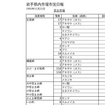
岩手県内市場市況日報
1995年11月21日
宮古市場
漁業種類
隻数
魚種（銘柄）
規
17
アキサケ（オス）
定置網
17
アキサケ（メス）
3
サバ類
マイワシ
カタクチイワシ
4
マアジ
クロマグロ
2
サンマ
4
ブリ
10
スルメイカ
9
ヤリイカ
1
アキサケ（オス）
磯建網
1
アキサケ（メス）
116
アキサケ（オス）
さけ・ます延縄
116
アキサケ（メス）
マカジキ
突き棒
メカジキ
サバ類
大中型まき網
中型まき網
マイワシ
小型まき網
カタクチイワシ
中小型まき網
3
サンマ
さんま棒受網
6
スルメイカ
いか釣