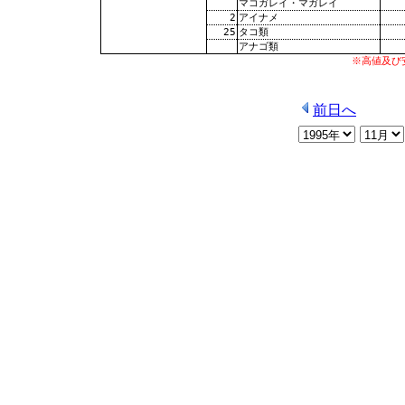
マコガレイ・マガレイ
2
アイナメ
25
タコ類
アナゴ類
※高値及び
前日へ