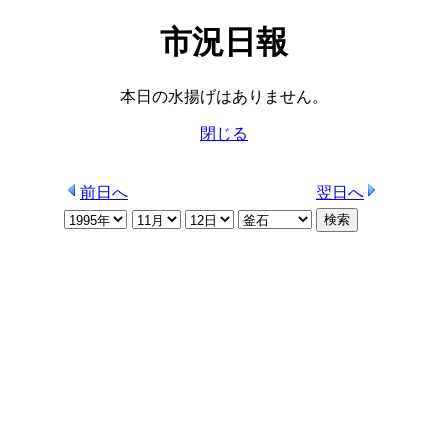
市況日報
本日の水揚げはありません。
閉じる
前日へ
翌日へ
検索