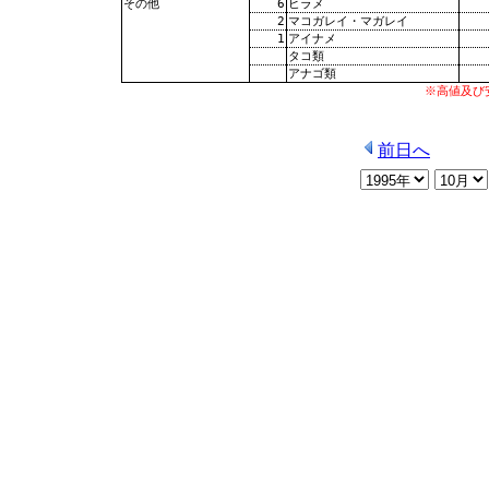
6
ヒラメ
その他
2
マコガレイ・マガレイ
1
アイナメ
タコ類
アナゴ類
※高値及び
前日へ