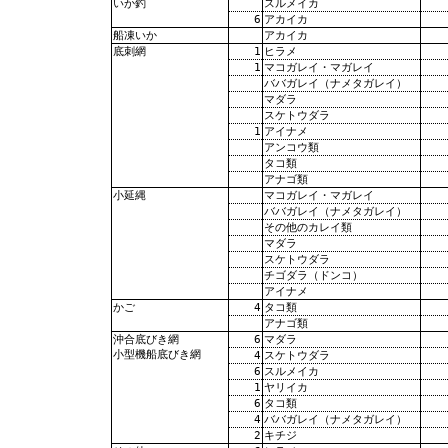
スルメイカ
いか釣
6
アカイカ
アカイカ
船凍いか
1
ヒラメ
底刺網
1
マコガレイ・マガレイ
ババガレイ（ナメタガレイ）
マダラ
スケトウダラ
1
アイナメ
アンコウ類
タコ類
アナゴ類
マコガレイ・マガレイ
小延縄
ババガレイ（ナメタガレイ）
その他のカレイ類
マダラ
スケトウダラ
チゴダラ（ドンコ）
アイナメ
4
タコ類
かご
アナゴ類
6
マダラ
沖合底びき網
小型機船底びき網
4
スケトウダラ
6
スルメイカ
1
ヤリイカ
6
タコ類
4
ババガレイ（ナメタガレイ）
2
キチジ