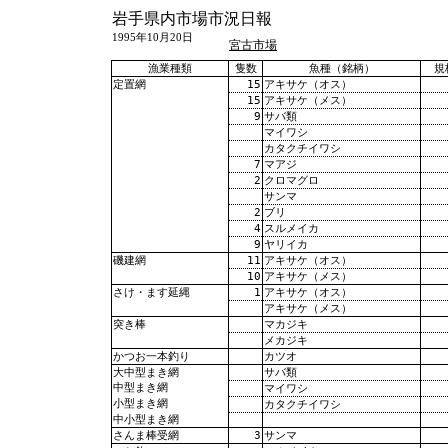
岩手県内市場市況日報
1995年10月20日
宮古市場
漁業種類
隻数
魚種（銘柄）
規
15
アキサケ（オス）
定置網
15
アキサケ（メス）
9
サバ類
マイワシ
カタクチイワシ
7
マアジ
2
クロマグロ
サンマ
2
ブリ
4
スルメイカ
9
ヤリイカ
11
アキサケ（オス）
磯建網
10
アキサケ（メス）
1
アキサケ（オス）
さけ・ます延縄
アキサケ（メス）
マカジキ
突き棒
メカジキ
カツオ
かつお一本釣り
サバ類
大中型まき網
中型まき網
マイワシ
小型まき網
カタクチイワシ
中小型まき網
3
サンマ
さんま棒受網