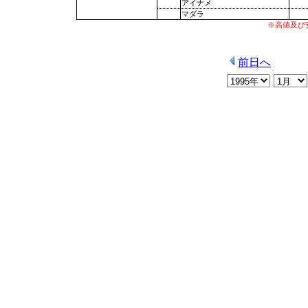
アイナメ
マダラ
※高値及び
前日へ