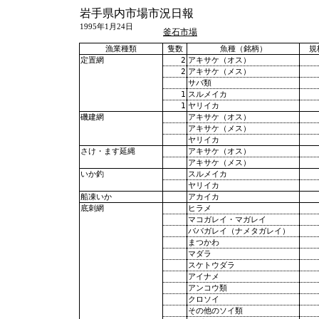
岩手県内市場市況日報
1995年1月24日
釜石市場
漁業種類
隻数
魚種（銘柄）
規
2
アキサケ（オス）
定置網
2
アキサケ（メス）
サバ類
1
スルメイカ
1
ヤリイカ
アキサケ（オス）
磯建網
アキサケ（メス）
ヤリイカ
アキサケ（オス）
さけ・ます延縄
アキサケ（メス）
スルメイカ
いか釣
ヤリイカ
アカイカ
船凍いか
ヒラメ
底刺網
マコガレイ・マガレイ
ババガレイ（ナメタガレイ）
まつかわ
マダラ
スケトウダラ
アイナメ
アンコウ類
クロソイ
その他のソイ類