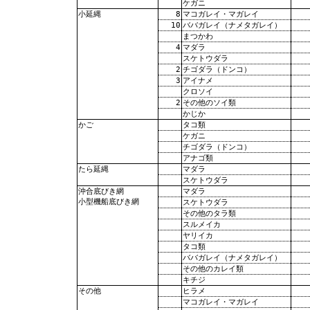
ケガニ
8
マコガレイ・マガレイ
小延縄
10
ババガレイ（ナメタガレイ）
まつかわ
4
マダラ
スケトウダラ
2
チゴダラ（ドンコ）
3
アイナメ
クロソイ
2
その他のソイ類
かじか
タコ類
かご
ケガニ
チゴダラ（ドンコ）
アナゴ類
マダラ
たら延縄
スケトウダラ
マダラ
沖合底びき網
小型機船底びき網
スケトウダラ
その他のタラ類
スルメイカ
ヤリイカ
タコ類
ババガレイ（ナメタガレイ）
その他のカレイ類
キチジ
ヒラメ
その他
マコガレイ・マガレイ