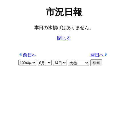
市況日報
本日の水揚げはありません。
閉じる
前日へ
翌日へ
検索