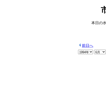
本日の
前日へ