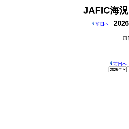
JAFIC海
202
前日へ
画
前日へ