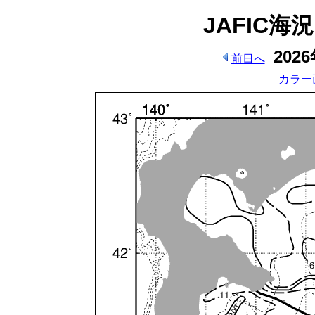
JAFIC海
202
前日へ
カラー