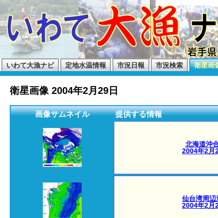
いわて大漁ナビ
定地水温情報
市況日報
市況検索
衛星画
衛星画像 2004年2月29日
画像サムネイル
提供する情報
北海道沖
2004年2月
仙台湾周辺
2004年2月