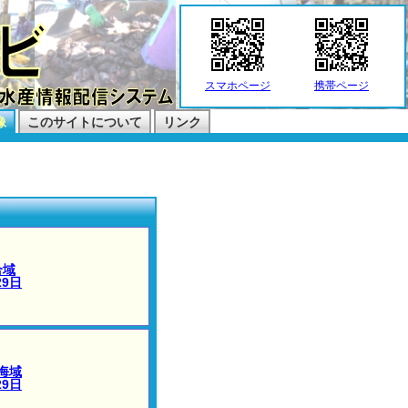
スマホページ
携帯ページ
像
このサイトについて
リンク
合域
29日
海域
29日