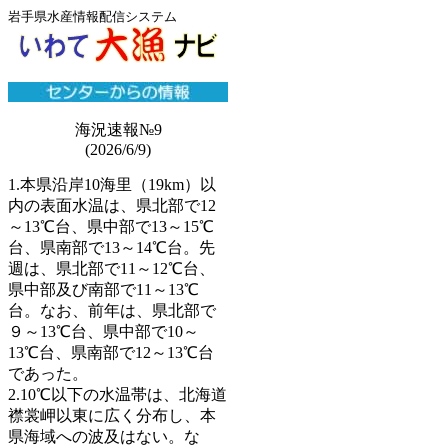
岩手県水産情報配信システム
海況速報№9
(2026/6/9)
1.本県沿岸10海里（19km）以
内の表面水温は、県北部で12
～13℃台、県中部で13～15℃
台、県南部で13～14℃台。先
週は、県北部で11～12℃台、
県中部及び南部で11～13℃
台。なお、前年は、県北部で
９～13℃台、県中部で10～
13℃台、県南部で12～13℃台
であった。
2.10℃以下の水温帯は、北海道
襟裳岬以東に広く分布し、本
県海域への波及はない。な