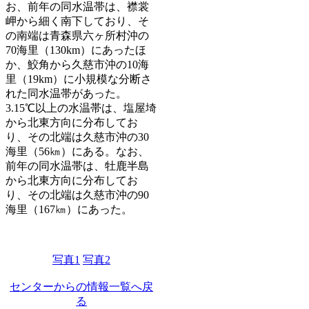
お、前年の同水温帯は、襟裳
岬から細く南下しており、そ
の南端は青森県六ヶ所村沖の
70海里（130km）にあったほ
か、鮫角から久慈市沖の10海
里（19km）に小規模な分断さ
れた同水温帯があった。
3.15℃以上の水温帯は、塩屋埼
から北東方向に分布してお
り、その北端は久慈市沖の30
海里（56㎞）にある。なお、
前年の同水温帯は、牡鹿半島
から北東方向に分布してお
り、その北端は久慈市沖の90
海里（167㎞）にあった。
写真1
写真2
センターからの情報一覧へ戻
る