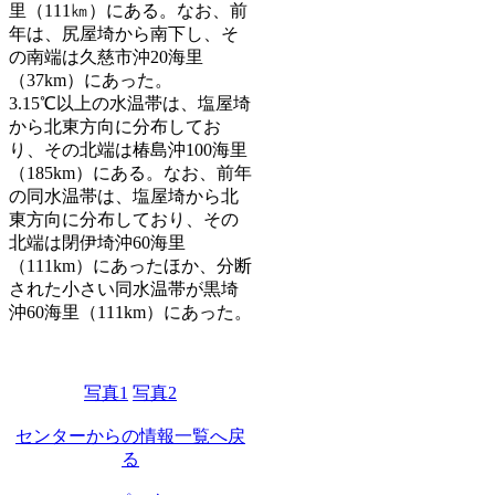
里（111㎞）にある。なお、前
年は、尻屋埼から南下し、そ
の南端は久慈市沖20海里
（37km）にあった。
3.15℃以上の水温帯は、塩屋埼
から北東方向に分布してお
り、その北端は椿島沖100海里
（185km）にある。なお、前年
の同水温帯は、塩屋埼から北
東方向に分布しており、その
北端は閉伊埼沖60海里
（111km）にあったほか、分断
された小さい同水温帯が黒埼
沖60海里（111km）にあった。
写真1
写真2
センターからの情報一覧へ戻
る