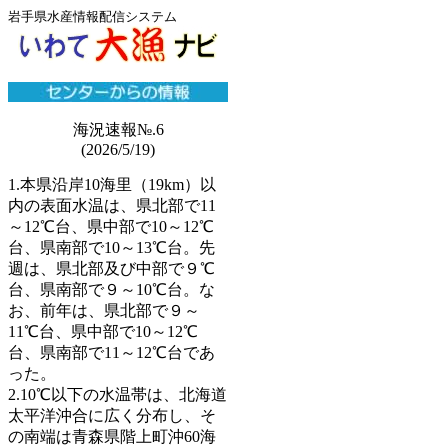
岩手県水産情報配信システム
海況速報№.6
(2026/5/19)
1.本県沿岸10海里（19km）以
内の表面水温は、県北部で11
～12℃台、県中部で10～12℃
台、県南部で10～13℃台。先
週は、県北部及び中部で９℃
台、県南部で９～10℃台。な
お、前年は、県北部で９～
11℃台、県中部で10～12℃
台、県南部で11～12℃台であ
った。
2.10℃以下の水温帯は、北海道
太平洋沖合に広く分布し、そ
の南端は青森県階上町沖60海